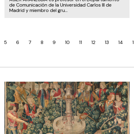
de Comunicación de la Universidad Carlos III de
Madrid y miembro del gru...
5
6
7
8
9
10
11
12
13
14