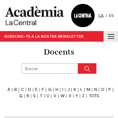
CA
/
ES
SUBSCRIU-TE A LA NOSTRA NEWSLETTER
Docents
A
B
C
D
E
F
G
H
I
J
K
L
M
N
O
P
Q
R
S
T
U
V
W
X
Y
Z
TOTS